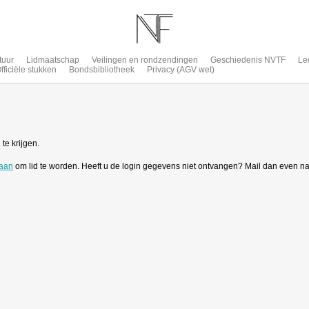
tuur
Lidmaatschap
Veilingen en rondzendingen
Geschiedenis NVTF
Le
fficiële stukken
Bondsbibliotheek
Privacy (AGV wet)
te krijgen.
 aan
om lid te worden. Heeft u de login gegevens niet ontvangen? Mail dan even n