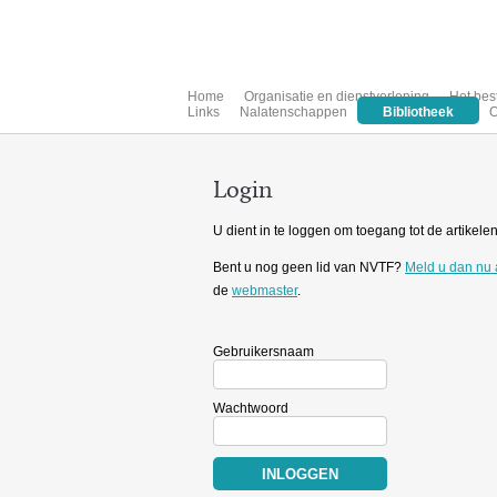
Home
Organisatie en dienstverlening
Het bes
Links
Nalatenschappen
Bibliotheek
O
Login
U dient in te loggen om toegang tot de artikelen 
Bent u nog geen lid van NVTF?
Meld u dan nu
de
webmaster
.
Gebruikersnaam
Wachtwoord