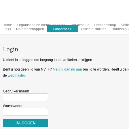
Home
Organisatie en dienstverlening
Het bestuur
Lidmaatschap
Veil
Links
Nalatenschappen
Bibliotheek
Officiële stukken
Bondsbibli
Login
U dient in te loggen om toegang tot de artikelen te krijgen.
Bent u nog geen lid van NVTF?
Meld u dan nu aan
om lid te worden. Heeft u de
de
webmaster
.
Gebruikersnaam
Wachtwoord