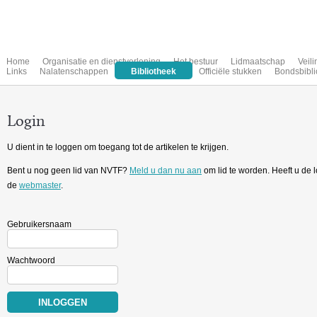
Home
Organisatie en dienstverlening
Het bestuur
Lidmaatschap
Veil
Links
Nalatenschappen
Bibliotheek
Officiële stukken
Bondsbibli
Login
U dient in te loggen om toegang tot de artikelen te krijgen.
Bent u nog geen lid van NVTF?
Meld u dan nu aan
om lid te worden. Heeft u de
de
webmaster
.
Gebruikersnaam
Wachtwoord