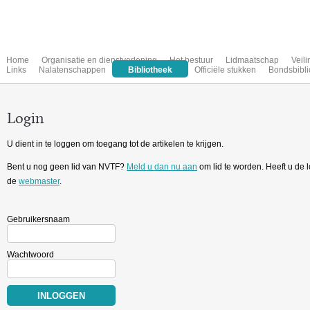
Home
Organisatie en dienstverlening
Het bestuur
Lidmaatschap
Veil
Links
Nalatenschappen
Bibliotheek
Officiële stukken
Bondsbibli
Login
U dient in te loggen om toegang tot de artikelen te krijgen.
Bent u nog geen lid van NVTF?
Meld u dan nu aan
om lid te worden. Heeft u de
de
webmaster
.
Gebruikersnaam
Wachtwoord