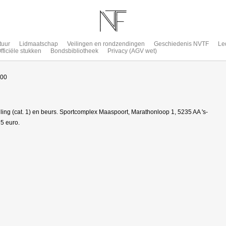
tuur
Lidmaatschap
Veilingen en rondzendingen
Geschiedenis NVTF
Le
fficiële stukken
Bondsbibliotheek
Privacy (AGV wet)
:00
ling (cat. 1) en beurs. Sportcomplex Maaspoort, Marathonloop 1, 5235 AA 's-
5 euro.