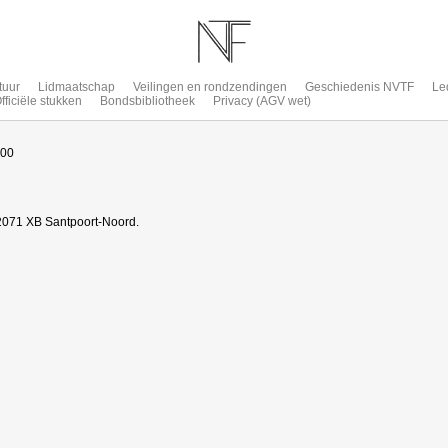
tuur
Lidmaatschap
Veilingen en rondzendingen
Geschiedenis NVTF
Le
fficiële stukken
Bondsbibliotheek
Privacy (AGV wet)
:00
2071 XB Santpoort-Noord.