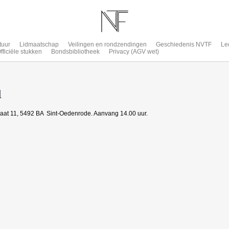
tuur
Lidmaatschap
Veilingen en rondzendingen
Geschiedenis NVTF
Le
fficiële stukken
Bondsbibliotheek
Privacy (AGV wet)
d
aat 11, 5492 BA Sint-Oedenrode. Aanvang 14.00 uur.