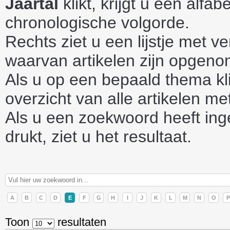
Jaartal
klikt, krijgt u een alfab
chronologische volgorde.
Rechts ziet u een lijstje met v
waarvan artikelen zijn opgen
Als u op een bepaald thema klik
overzicht van alle artikelen me
Als u een zoekwoord heeft ing
drukt, ziet u het resultaat.
A
B
C
D
E
F
G
H
I
J
K
L
M
N
O
P
Toon
resultaten