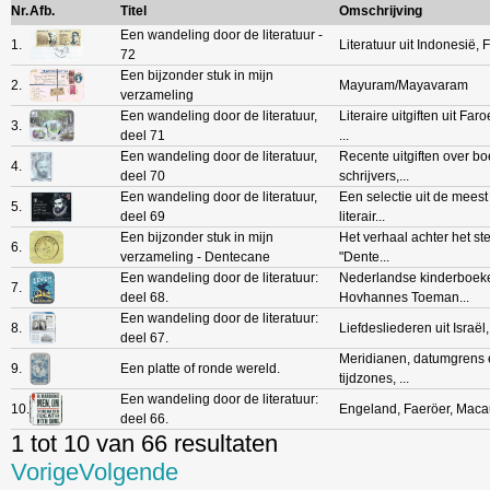
Nr.
Afb.
Titel
Omschrijving
Een wandeling door de literatuur -
1.
Literatuur uit Indonesië, Fr
72
Een bijzonder stuk in mijn
2.
Mayuram/Mayavaram
verzameling
Een wandeling door de literatuur,
Literaire uitgiften uit Faro
3.
deel 71
...
Een wandeling door de literatuur,
Recente uitgiften over b
4.
deel 70
schrijvers,...
Een wandeling door de literatuur,
Een selectie uit de meest
5.
deel 69
literair...
Een bijzonder stuk in mijn
Het verhaal achter het s
6.
verzameling - Dentecane
"Dente...
Een wandeling door de literatuur:
Nederlandse kinderboek
7.
deel 68.
Hovhannes Toeman...
Een wandeling door de literatuur:
8.
Liefdesliederen uit Israël, 
deel 67.
Meridianen, datumgrens 
9.
Een platte of ronde wereld.
tijdzones, ...
Een wandeling door de literatuur:
10.
Engeland, Faeröer, Maca
deel 66.
1 tot 10 van 66 resultaten
Vorige
Volgende