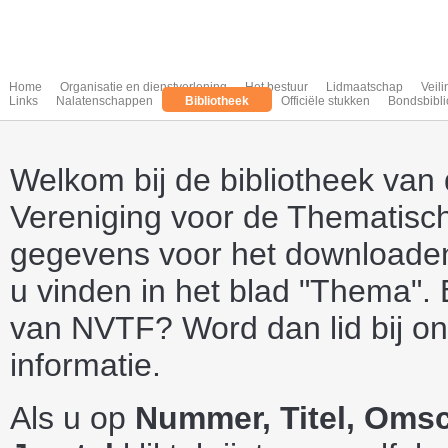
Home
Organisatie en dienstverlening
Het bestuur
Lidmaatschap
Veil
Links
Nalatenschappen
Bibliotheek
Officiële stukken
Bondsbibli
Welkom bij de bibliotheek van
Vereniging voor de Thematische
gegevens voor het downloaden 
u vinden in het blad "Thema". 
van NVTF? Word dan lid bij o
informatie.
Als u op
Nummer, Titel, Omsc