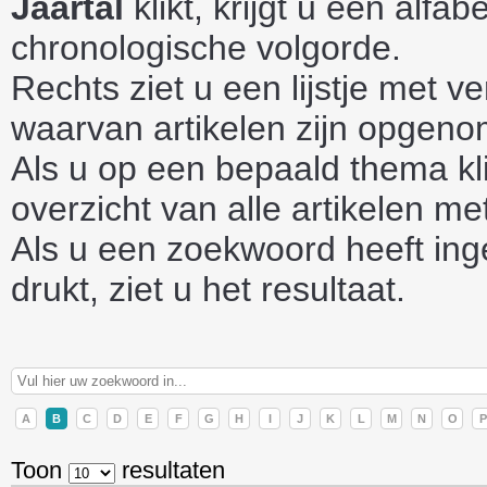
Jaartal
klikt, krijgt u een alfab
chronologische volgorde.
Rechts ziet u een lijstje met v
waarvan artikelen zijn opgen
Als u op een bepaald thema klik
overzicht van alle artikelen me
Als u een zoekwoord heeft ing
drukt, ziet u het resultaat.
A
B
C
D
E
F
G
H
I
J
K
L
M
N
O
P
Toon
resultaten