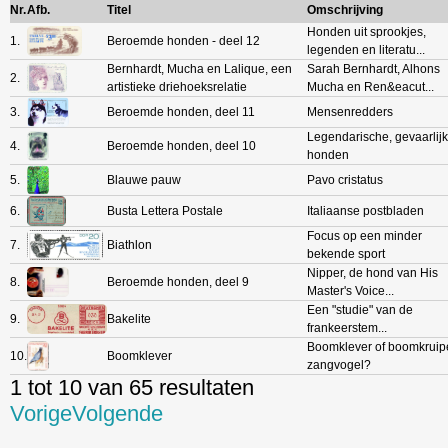
Nr.
Afb.
Titel
Omschrijving
Honden uit sprookjes,
1.
Beroemde honden - deel 12
legenden en literatu...
Bernhardt, Mucha en Lalique, een
Sarah Bernhardt, Alhons
2.
artistieke driehoeksrelatie
Mucha en Ren&eacut...
3.
Beroemde honden, deel 11
Mensenredders
Legendarische, gevaarlij
4.
Beroemde honden, deel 10
honden
5.
Blauwe pauw
Pavo cristatus
6.
Busta Lettera Postale
Italiaanse postbladen
Focus op een minder
7.
Biathlon
bekende sport
Nipper, de hond van His
8.
Beroemde honden, deel 9
Master's Voice...
Een "studie" van de
9.
Bakelite
frankeerstem...
Boomklever of boomkruipe
10.
Boomklever
zangvogel?
1 tot 10 van 65 resultaten
Vorige
Volgende