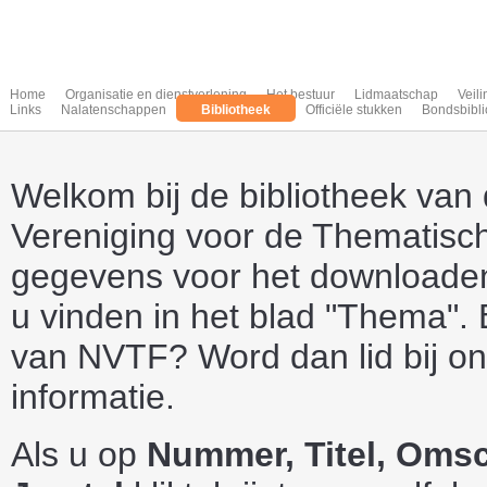
Home
Organisatie en dienstverlening
Het bestuur
Lidmaatschap
Veil
Links
Nalatenschappen
Bibliotheek
Officiële stukken
Bondsbibli
Welkom bij de bibliotheek van
Vereniging voor de Thematische
gegevens voor het downloaden 
u vinden in het blad "Thema". 
van NVTF? Word dan lid bij o
informatie.
Als u op
Nummer, Titel, Omsc